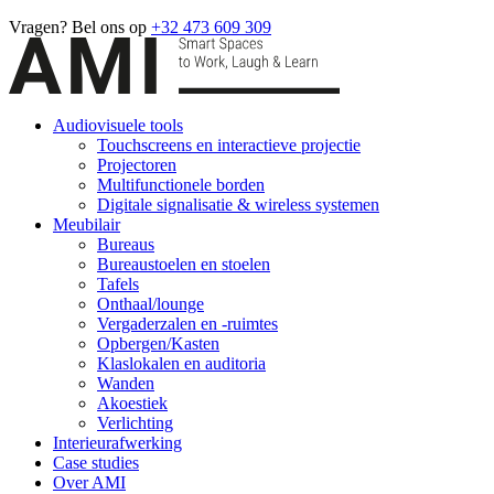
Vragen? Bel ons op
+32 473 609 309
Audiovisuele tools
Touchscreens en interactieve projectie
Projectoren
Multifunctionele borden
Digitale signalisatie & wireless systemen
Meubilair
Bureaus
Bureaustoelen en stoelen
Tafels
Onthaal/lounge
Vergaderzalen en -ruimtes
Opbergen/Kasten
Klaslokalen en auditoria
Wanden
Akoestiek
Verlichting
Interieurafwerking
Case studies
Over AMI