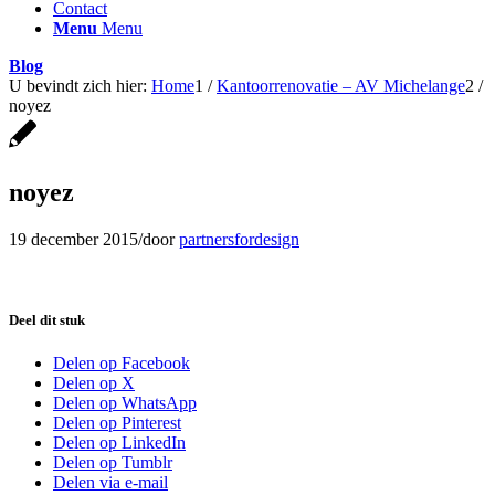
Contact
Menu
Menu
Blog
U bevindt zich hier:
Home
1
/
Kantoorrenovatie – AV Michelange
2
/
noyez
noyez
19 december 2015
/
door
partnersfordesign
Deel dit stuk
Delen op Facebook
Delen op X
Delen op WhatsApp
Delen op Pinterest
Delen op LinkedIn
Delen op Tumblr
Delen via e-mail