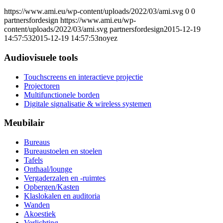
https://www.ami.eu/wp-content/uploads/2022/03/ami.svg
0
0
partnersfordesign
https://www.ami.eu/wp-
content/uploads/2022/03/ami.svg
partnersfordesign
2015-12-19
14:57:53
2015-12-19 14:57:53
noyez
Audiovisuele tools
Touchscreens en interactieve projectie
Projectoren
Multifunctionele borden
Digitale signalisatie & wireless systemen
Meubilair
Bureaus
Bureaustoelen en stoelen
Tafels
Onthaal/lounge
Vergaderzalen en -ruimtes
Opbergen/Kasten
Klaslokalen en auditoria
Wanden
Akoestiek
Verlichting