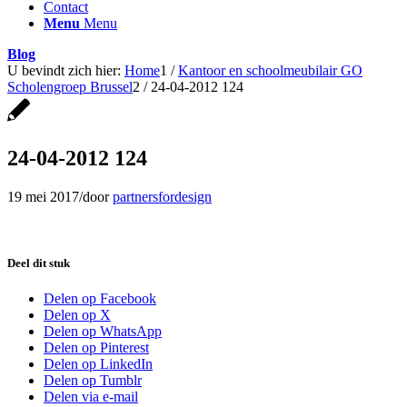
Contact
Menu
Menu
Blog
U bevindt zich hier:
Home
1
/
Kantoor en schoolmeubilair GO
Scholengroep Brussel
2
/
24-04-2012 124
24-04-2012 124
19 mei 2017
/
door
partnersfordesign
Deel dit stuk
Delen op Facebook
Delen op X
Delen op WhatsApp
Delen op Pinterest
Delen op LinkedIn
Delen op Tumblr
Delen via e-mail