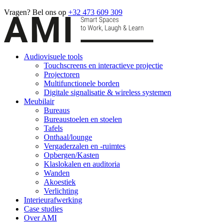
Vragen? Bel ons op
+32 473 609 309
Audiovisuele tools
Touchscreens en interactieve projectie
Projectoren
Multifunctionele borden
Digitale signalisatie & wireless systemen
Meubilair
Bureaus
Bureaustoelen en stoelen
Tafels
Onthaal/lounge
Vergaderzalen en -ruimtes
Opbergen/Kasten
Klaslokalen en auditoria
Wanden
Akoestiek
Verlichting
Interieurafwerking
Case studies
Over AMI