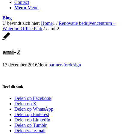
Contact
Menu
Menu
Blog
U bevindt zich hier:
Home
1
/
Renovatie bedrijvencentrum –
Waterloo Office Park
2
/
ami-2
ami-2
17 december 2016
/
door
partnersfordesign
Deel dit stuk
Delen op Facebook
Delen op X
Delen op WhatsApp
Delen op Pinterest
Delen op LinkedIn
Delen op Tumblr
Delen via e-mail