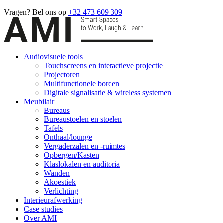
Vragen? Bel ons op
+32 473 609 309
Audiovisuele tools
Touchscreens en interactieve projectie
Projectoren
Multifunctionele borden
Digitale signalisatie & wireless systemen
Meubilair
Bureaus
Bureaustoelen en stoelen
Tafels
Onthaal/lounge
Vergaderzalen en -ruimtes
Opbergen/Kasten
Klaslokalen en auditoria
Wanden
Akoestiek
Verlichting
Interieurafwerking
Case studies
Over AMI