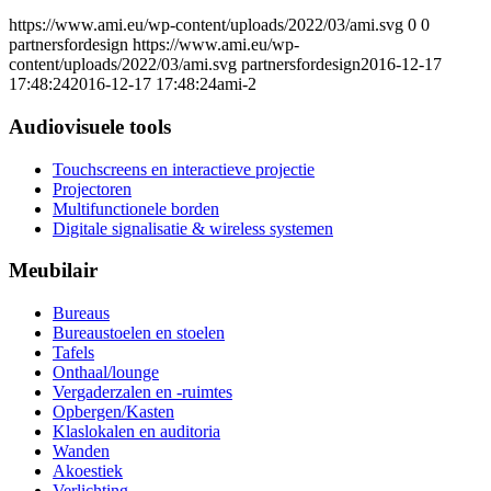
https://www.ami.eu/wp-content/uploads/2022/03/ami.svg
0
0
partnersfordesign
https://www.ami.eu/wp-
content/uploads/2022/03/ami.svg
partnersfordesign
2016-12-17
17:48:24
2016-12-17 17:48:24
ami-2
Audiovisuele tools
Touchscreens en interactieve projectie
Projectoren
Multifunctionele borden
Digitale signalisatie & wireless systemen
Meubilair
Bureaus
Bureaustoelen en stoelen
Tafels
Onthaal/lounge
Vergaderzalen en -ruimtes
Opbergen/Kasten
Klaslokalen en auditoria
Wanden
Akoestiek
Verlichting