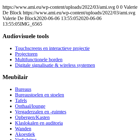
https://www.ami.eu/wp-content/uploads/2022/03/ami.svg
0
0
Valerie
De Block
https://www.ami.eu/wp-content/uploads/2022/03/ami.svg
Valerie De Block
2020-06-06 13:55:05
2020-06-06
13:55:05
IMG_6565
Audiovisuele tools
Touchscreens en interactieve projectie
Projectoren
Multifunctionele borden
Digitale signalisatie & wireless systemen
Meubilair
Bureaus
Bureaustoelen en stoelen
Tafels
Onthaal/lounge
Vergaderzalen en -ruimtes
Opbergen/Kasten
Klaslokalen en auditoria
Wanden
Akoestiek
Verlichting