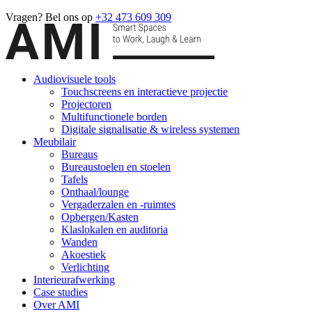
Vragen? Bel ons op
+32 473 609 309
Audiovisuele tools
Touchscreens en interactieve projectie
Projectoren
Multifunctionele borden
Digitale signalisatie & wireless systemen
Meubilair
Bureaus
Bureaustoelen en stoelen
Tafels
Onthaal/lounge
Vergaderzalen en -ruimtes
Opbergen/Kasten
Klaslokalen en auditoria
Wanden
Akoestiek
Verlichting
Interieurafwerking
Case studies
Over AMI