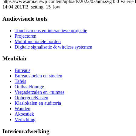
https://www.ami.eu/wp-content/uploads/2022/03/ami.svg
0
0
Valerie
14:04:20
LTB_setting_15_low
Audiovisuele tools
Touchscreens en interactieve projectie
Projectoren
Multifunctionele borden
Digitale signalisatie & wireless systemen
Meubilair
Bureaus
Bureaustoelen en stoelen
Tafels
Onthaal/lounge
Vergaderzalen en -ruimtes
Opbergen/Kasten
Klaslokalen en auditoria
Wanden
Akoestiek
Verlichting
Interieurafwerking