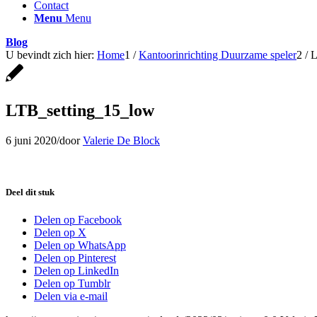
Contact
Menu
Menu
Blog
U bevindt zich hier:
Home
1
/
Kantoorinrichting Duurzame speler
2
/
L
LTB_setting_15_low
6 juni 2020
/
door
Valerie De Block
Deel dit stuk
Delen op Facebook
Delen op X
Delen op WhatsApp
Delen op Pinterest
Delen op LinkedIn
Delen op Tumblr
Delen via e-mail