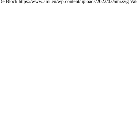
 De Block
https://www.ami.eu/wp-content/uploads/2022/03/ami.svg
Val