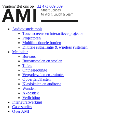
Vragen? Bel ons op
+32 473 609 309
Audiovisuele tools
Touchscreens en interactieve projectie
Projectoren
Multifunctionele borden
Digitale signalisatie & wireless systemen
Meubilair
Bureaus
Bureaustoelen en stoelen
Tafels
Onthaal/lounge
Vergaderzalen en -ruimtes
Opbergen/Kasten
Klaslokalen en auditoria
Wanden
Akoestiek
Verlichting
Interieurafwerking
Case studies
Over AMI