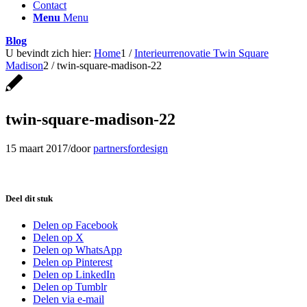
Contact
Menu
Menu
Blog
U bevindt zich hier:
Home
1
/
Interieurrenovatie Twin Square
Madison
2
/
twin-square-madison-22
twin-square-madison-22
15 maart 2017
/
door
partnersfordesign
Deel dit stuk
Delen op Facebook
Delen op X
Delen op WhatsApp
Delen op Pinterest
Delen op LinkedIn
Delen op Tumblr
Delen via e-mail