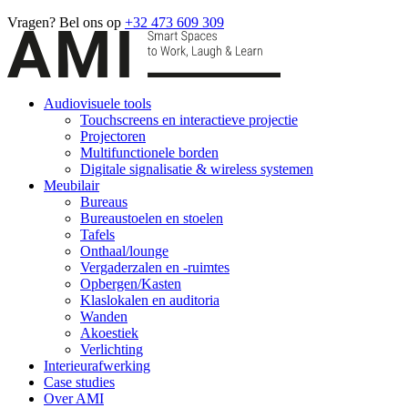
Vragen? Bel ons op
+32 473 609 309
Audiovisuele tools
Touchscreens en interactieve projectie
Projectoren
Multifunctionele borden
Digitale signalisatie & wireless systemen
Meubilair
Bureaus
Bureaustoelen en stoelen
Tafels
Onthaal/lounge
Vergaderzalen en -ruimtes
Opbergen/Kasten
Klaslokalen en auditoria
Wanden
Akoestiek
Verlichting
Interieurafwerking
Case studies
Over AMI