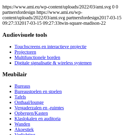
https://www.ami.eu/wp-content/uploads/2022/03/ami.svg
0
0
partnersfordesign
https://www.ami.eu/wp-
content/uploads/2022/03/ami.svg
partnersfordesign
2017-03-15
09:27:33
2017-03-15 09:27:33
twin-square-madison-22
Audiovisuele tools
Touchscreens en interactieve projectie
Projectoren
Multifunctionele borden
Digitale signalisatie & wireless systemen
Meubilair
Bureaus
Bureaustoelen en stoelen
Tafels
Onthaal/lounge
Vergaderzalen en -ruimtes
Opbergen/Kasten
Klaslokalen en auditoria
Wanden
Akoestiek
Verlichting