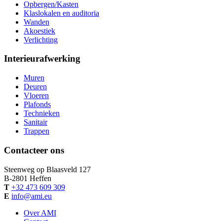
Opbergen/Kasten
Klaslokalen en auditoria
Wanden
Akoestiek
Verlichting
Interieurafwerking
Muren
Deuren
Vloeren
Plafonds
Technieken
Sanitair
Trappen
Contacteer ons
Steenweg op Blaasveld 127
B-
2801
Heffen
T
+32 473 609 309
E
info@ami.eu
Over AMI