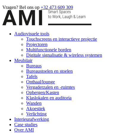
Vragen? Bel ons op
+32 473 609 309
Audiovisuele tools
Touchscreens en interactieve projectie
Projectoren
Multifunctionele borden
Digitale signalisatie & wireless systemen
Meubilair
Bureaus
Bureaustoelen en stoelen
Tafels
Onthaal/lounge
Vergaderzalen en -ruimtes
Opbergen/Kasten
Klaslokalen en auditoria
Wanden
Akoestiek
Verlichting
Interieurafwerking
Case studies
Over AMI