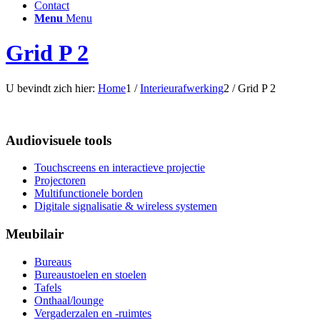
Contact
Menu
Menu
Grid P 2
U bevindt zich hier:
Home
1
/
Interieurafwerking
2
/
Grid P 2
Audiovisuele tools
Touchscreens en interactieve projectie
Projectoren
Multifunctionele borden
Digitale signalisatie & wireless systemen
Meubilair
Bureaus
Bureaustoelen en stoelen
Tafels
Onthaal/lounge
Vergaderzalen en -ruimtes