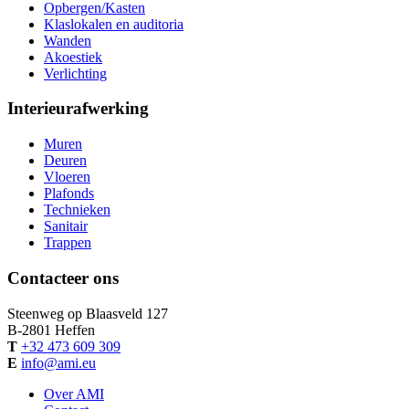
Opbergen/Kasten
Klaslokalen en auditoria
Wanden
Akoestiek
Verlichting
Interieurafwerking
Muren
Deuren
Vloeren
Plafonds
Technieken
Sanitair
Trappen
Contacteer ons
Steenweg op Blaasveld 127
B-
2801
Heffen
T
+32 473 609 309
E
info@ami.eu
Over AMI