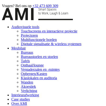
Vragen? Bel ons op
+32 473 609 309
Audiovisuele tools
Touchscreens en interactieve projectie
Projectoren
Multifunctionele borden
Digitale signalisatie & wireless systemen
Meubilair
Bureaus
Bureaustoelen en stoelen
Tafels
Onthaal/lounge
Vergaderzalen en -ruimtes
Opbergen/Kasten
Klaslokalen en auditoria
Wanden
Akoestiek
Verlichting
Interieurafwerking
Case studies
Over AMI