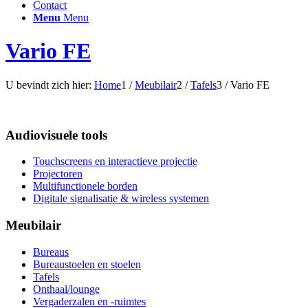
Contact
Menu
Menu
Vario FE
U bevindt zich hier:
Home
1
/
Meubilair
2
/
Tafels
3
/
Vario FE
Audiovisuele tools
Touchscreens en interactieve projectie
Projectoren
Multifunctionele borden
Digitale signalisatie & wireless systemen
Meubilair
Bureaus
Bureaustoelen en stoelen
Tafels
Onthaal/lounge
Vergaderzalen en -ruimtes