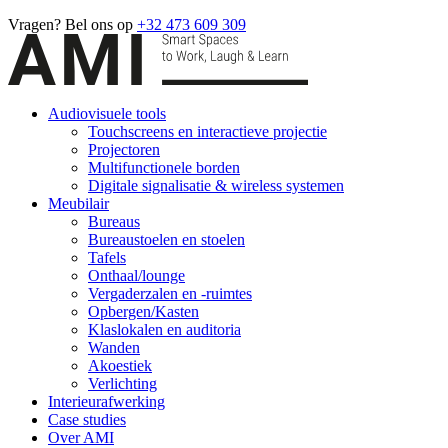
Vragen? Bel ons op
+32 473 609 309
Audiovisuele tools
Touchscreens en interactieve projectie
Projectoren
Multifunctionele borden
Digitale signalisatie & wireless systemen
Meubilair
Bureaus
Bureaustoelen en stoelen
Tafels
Onthaal/lounge
Vergaderzalen en -ruimtes
Opbergen/Kasten
Klaslokalen en auditoria
Wanden
Akoestiek
Verlichting
Interieurafwerking
Case studies
Over AMI