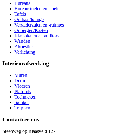
Bureaus
Bureaustoelen en stoelen
Tafels
Onthaal/lounge
Vergaderzalen en -ruimtes
Opbergen/Kasten
Klaslokalen en auditoria
Wanden
Akoestiek
Verlichting
Interieurafwerking
Muren
Deuren
Vloeren
Plafonds
Technieken
Sanitair
Trappen
Contacteer ons
Steenweg op Blaasveld 127